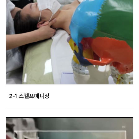
2-1 스켈프매니징