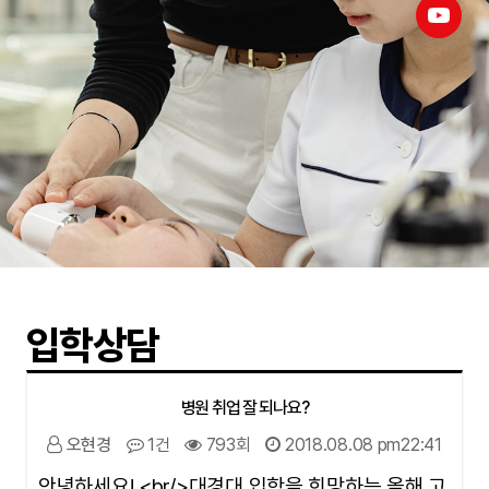
입학상담
병원 취업 잘 되나요?
오현경
1건
793회
2018.08.08 pm22:41
안녕하세요! <br/>대경대 입학을 희망하는 올해 고