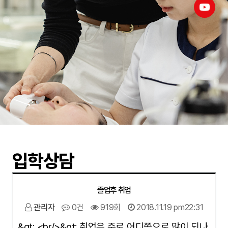
입학상담
졸업후 취업
관리자
0건
919회
2018.11.19 pm22:31
&gt; <br/>&gt; 취업은 주로 어디쪽으로 많이 되나