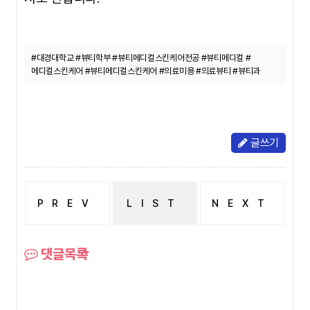
#대경대학교 #뷰티학부 #뷰티메디컬스킨케어전공 #뷰티메디컬 #
메디컬스킨케어 #뷰티메디컬스킨케어 #의료미용 #의료뷰티 #뷰티과
글쓰기
PREV
LIST
NEXT
졸업후 취업
수시1차
댓글목록