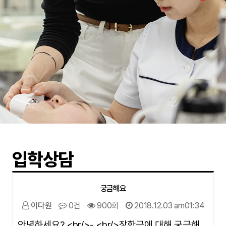
입학상담
궁금해요
이다원
0건
900회
2018.12.03 am01:34
안녕하세요? <br/>- <br/>장학금에 대해 궁금해