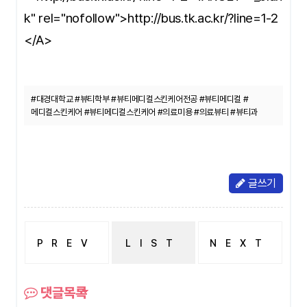
k" rel="nofollow">http://bus.tk.ac.kr/?line=1-2
</A>
#대경대학교 #뷰티학부 #뷰티메디컬스킨케어전공 #뷰티메디컬 #
메디컬스킨케어 #뷰티메디컬스킨케어 #의료미용 #의료뷰티 #뷰티과
글쓰기
PREV
LIST
NEXT
Re: 중화권취업전망
졸업 후 취직 및 궁금 사항
댓글목록