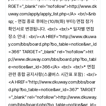
RGET="_blank" rel="nofollow">http://www.dk
uway.com/apply/apply_list.php</A> <br/>&nb
sp; - 면접 종료 후에는(10/8(화) 부터) 면접 참가
확인서로 변경됩니다. <br/> <br/>* 일자별 면접
장소 안내 : <br/><A HREF="http://www.dkuwa
y.com/bbs/board.php?bo_table=notice&wr_id
=366" TARGET="_blank" rel="nofollow">htt
p://www.dkuway.com/bbs/board.php?bo_tabl
e=notice&wr_id=366</A> <br/> <br/>* 면접
관련 종합 공지사항(스쿨버스 시간표 포함) : <br/>
<A HREF="http://www.dkuway.com/bbs/boar
d.php?bo_table=notice&wr_id=367" TARGET
="_blank" rel="nofollow">http://www.dkuway.
com/bbs/board.php?bo_table=notice&wr_id=