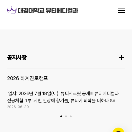
❮
❯
BEAUTY
MEDICAL
뷰티
의료서비스
공지사항
전문가
양성!
2026 하계진로캠프
창
성형외과&피부과
및 글로벌 웰니스
산업에서 먼저 찾는
일시: 2026년 7월 18일(토) 뷰티시크릿 공개!!! 뷰티메디컬과
주제
인재
전공체험 1부: 지친 일상에 향기를, 뷰티에 의학을 더하다 &n
10
2026-06-30
202