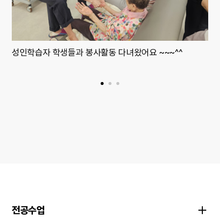
성인학습자 학생들과 봉사활동 다녀왔어요 ~~~^^
창
전공수업