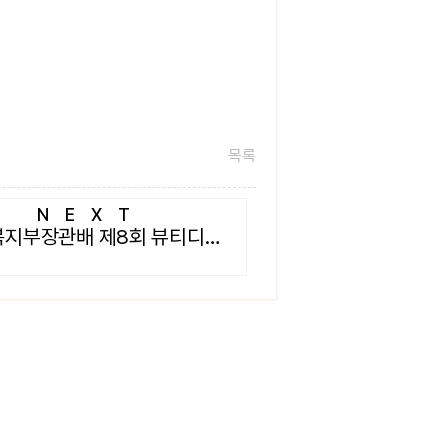
목록
NEXT
보건복지부장관배 제8회 뷰티디자인경진대회