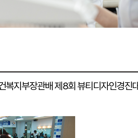
건복지부장관배 제8회 뷰티디자인경진