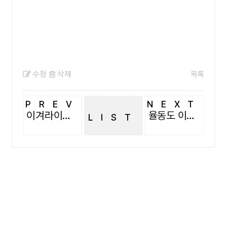
수정
삭제
목록
PREV
NEXT
이겨라이겨라
율동도 이뿌게 하는 뷰티학생들
LIST