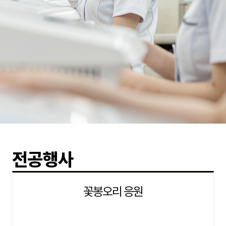
전공행사
꽃봉오리 응원