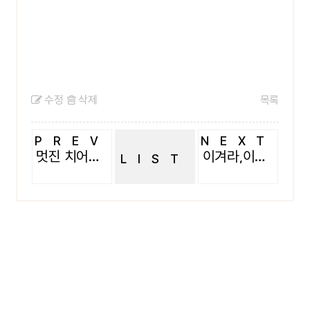
수정
삭제
목록
PREV
NEXT
멋진 치어리더팀
이겨라,이겨라!~
LIST