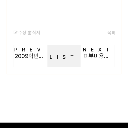
수정
삭제
목록
PREV
NEXT
2009학년도 체육대회 입장
피부미용과 체육대회 끝나고 단체사진
LIST