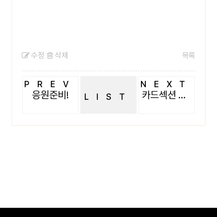
수정
삭제
목록
PREV
NEXT
응원준비!
카드섹션 퍼포먼스
LIST