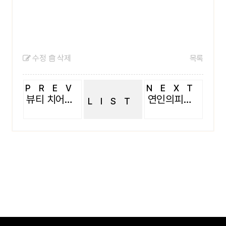
수정
삭제
목록
PREV
NEXT
뷰티 치어리더팀
연인의피구 경기중
LIST