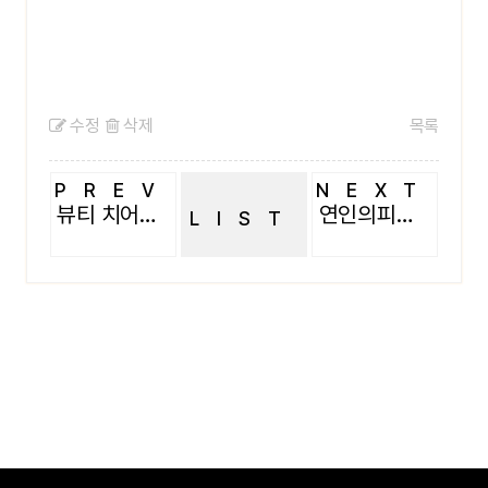
수정
삭제
목록
PREV
NEXT
뷰티 치어리더팀
연인의피구 경기중
LIST