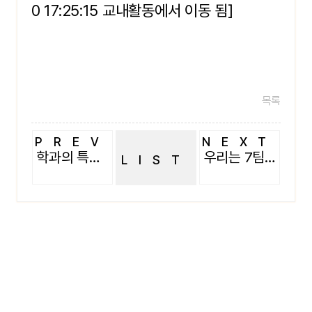
0 17:25:15 교내활동에서 이동 됨]
목록
PREV
NEXT
학과의 특징을 살린멋진분장과 가위쇼 퍼포먼스가 함께한 입장
우리는 7팀입니다~~~
LIST