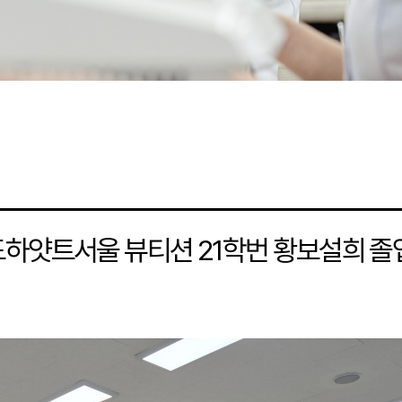
하얏트서울 뷰티션 21학번 황보설희 졸