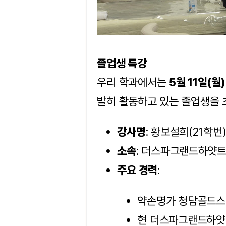
졸업생 특강 
우리 학과에서는 
5월 11일(월
발히 활동하고 있는 졸업생을 
강사명
: 황보설희(21학번
소속
: 더스파그랜드하얏트
주요 경력
:
약손명가 청담골드스
현 더스파그랜드하얏