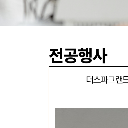
전공행사
더스파그랜드