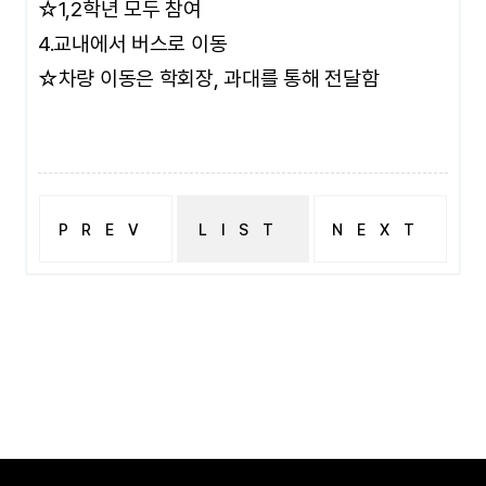
☆1,2학년 모두 참여
4.교내에서 버스로 이동
☆차량 이동은 학회장, 과대를 통해 전달함
PREV
LIST
NEXT
대경대학교 뷰티메디컬스킨케어과 졸업생 윤남령 선배의 생생한 현장 체험과 트렌드 공유
26학년도 수시면접 예상질문