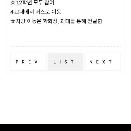
☆1,2학년 모두 참여
4.교내에서 버스로 이동
☆차량 이동은 학회장, 과대를 통해 전달함
PREV
LIST
NEXT
대경대학교 뷰티메디컬스킨케어과 졸업생 윤남령 선배의 생생한 현장 체험과 트렌드 공유
26학년도 수시면접 예상질문