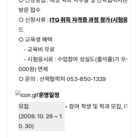
○ 신청방법 : 해당 학과 사무실 및 산학협력처(본관동
방문 접수
○ 신청서류 :
ITQ 취득 자격증 과정 참가(시험응시)
드
○
교육생 혜택
- 교육비 무료
- 시험응시료 : 수업참여 성실도(출석률)가 우수한 
000원) 면제
○ 문의 : 산학협력처 053-850-1329
운영일정
모집
• 참여 학생 및 학과 모집, ITQ
(2009. 10. 26 ~ 1
0. 30)