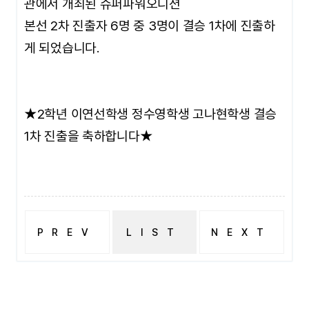
관에서 개최된 슈퍼파워오디션
본선 2차 진출자 6명 중 3명이 결승 1차에 진출하
게 되었습니다.
★2학년 이연선학생 정수영학생 고나현학생 결승
1차 진출을 축하합니다★
PREV
LIST
NEXT
2016.5.22 뷰티 엑스포 테라피 쇼
2016년 6월 26일 대구 약령태오름 한의원 봉사